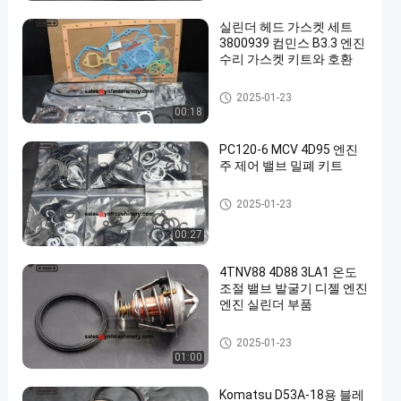
실린더 헤드 가스켓 세트
3800939 컴민스 B3.3 엔진
수리 가스켓 키트와 호환
굴착기 엔진 부품
2025-01-23
00:18
PC120-6 MCV 4D95 엔진
주 제어 밸브 밀폐 키트
굴착기 엔진 부품
2025-01-23
00:27
4TNV88 4D88 3LA1 온도
조절 밸브 발굴기 디젤 엔진
엔진 실린더 부품
굴착기 엔진 부품
2025-01-23
01:00
Komatsu D53A-18용 블레