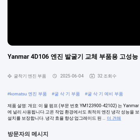
Yanmar 4D106 엔진 발굴기 교체 부품용 고성능 물
굴착기 엔진 부품
2025-06-04
32 조회수
#
komatsu 엔진 부품
#
굴 삭 기 부품
#
굴 삭 기 예비 부품
제품 설명: 개요: 이 물 펌프 (부문 번호 YM123900-42102) 는 Y
에 널리 사용됩니다.고온 작업 환경에서도 최적의 엔진 냉각 성능을 보장합
설치를 보장합니다. 냉각 효율 향상:업그레이드 된 ...
더 견해
방문자의 메시지