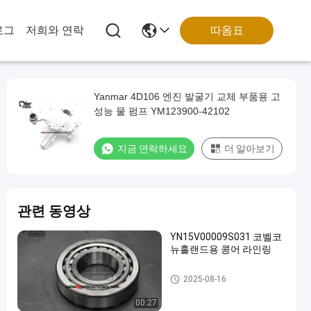
로그
저희와 연락
따옴표
Yanmar 4D106 엔진 발굴기 교체 부품용 고
성능 물 펌프 YM123900-42102
지금 연락하세요
더 알아보기
관련 동영상
YN15V00009S031 코벨코
뉴홀랜드용 콩어 라인링
굴착기 방위
2025-08-16
00:27