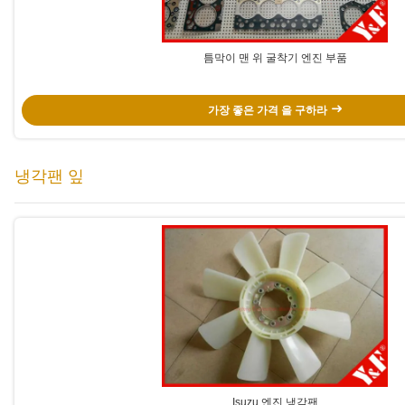
틈막이 맨 위 굴착기 엔진 부품
가장 좋은 가격 을 구하라
냉각팬 잎
Isuzu 엔진 냉각팬