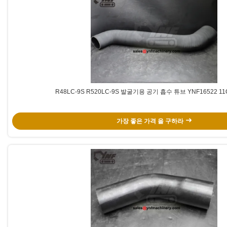
R48LC-9S R520LC-9S 발굴기용 공기 흡수 튜브 YNF16522 11Q
가장 좋은 가격 을 구하라