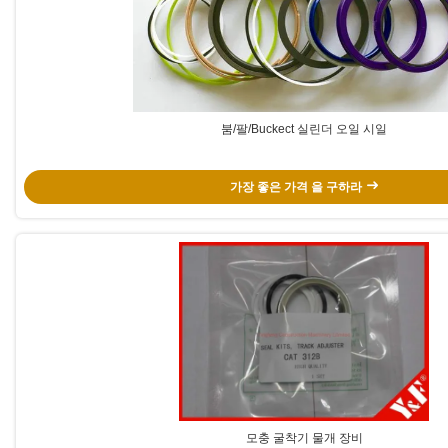
붐/팔/Buckect 실린더 오일 시일
가장 좋은 가격 을 구하라
모충 굴착기 물개 장비