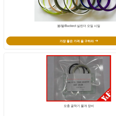
붐/팔/Buckect 실린더 오일 시일
가장 좋은 가격 을 구하라
모충 굴착기 물개 장비