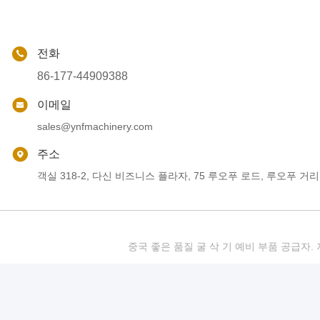
전화
86-177-44909388
이메일
sales@ynfmachinery.com
주소
객실 318-2, 다신 비즈니스 플라자, 75 루오푸 로드, 루오푸 거리
중국 좋은 품질 굴 삭 기 예비 부품 공급자. 저작권