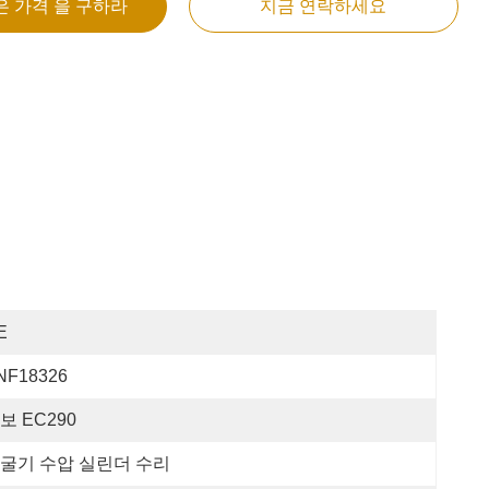
은 가격 을 구하라
지금 연락하세요
E
NF18326
보 EC290
굴기 수압 실린더 수리