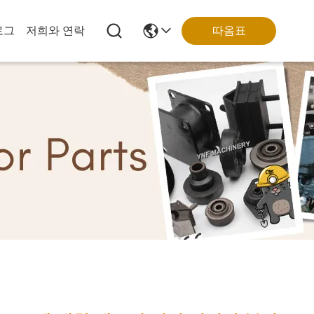
로그
저희와 연락
따옴표