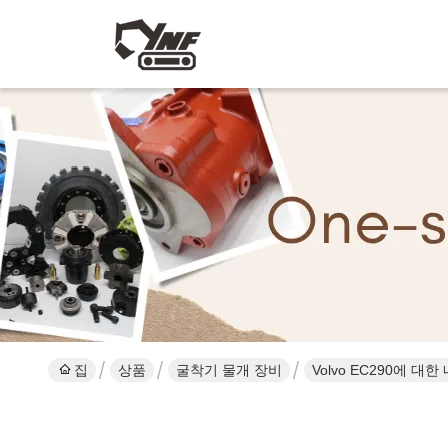
집
상품
굴착기 물개 장비
Volvo EC290에 대