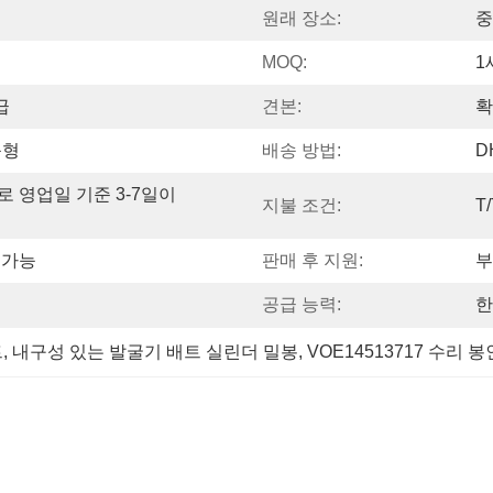
원래 장소:
중
MOQ:
1
급
견본:
확
춤형
배송 방법:
D
 영업일 기준 3-7일이 
지불 조건:
T
 가능
판매 후 지원:
부
공급 능력:
한
트
, 
내구성 있는 발굴기 배트 실린더 밀봉
, 
VOE14513717 수리 