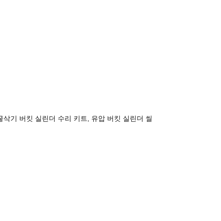
트, 굴삭기 버킷 실린더 수리 키트, 유압 버킷 실린더 씰