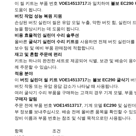
이 씰 키트는 부품 번호
VOE14513717
과 일치하며
볼보 EC290
도움이 됩니다.
버킷 작업 성능 복원 지원
손상된 버킷 실린더 씰은 유압 오일 누출, 약한 버킷 힘, 실린더 
능을 향상시키는 데 도움이 됩니다.
비용 효율적인 실린더 수리 솔루션
올바른
굴삭기 실린더 수리 키트
를 사용하면 전체 버킷 실린더를 
보수 팀 및 예비 부품 판매점에 적합합니다.
재고 및 혼합 주문에 편리
키트는 하나의 완전한 세트로 제공되어 식별, 보관 및 배송이 용이합니다
께 주문할 수 있습니다.
적용 분야
이
버킷 실린더 씰 키트 VOE14513717
는
볼보 EC290 굴삭기
버
버킷 작동 또는 유압 응답 감소가 나타날 때 사용됩니다.
여러 굴삭기 수리 부품을 구매하는 고객의 경우 기계 모델, 부품 
구매자 알림
주문 전에 부품 번호
VOE14513717
, 기계 모델
EC290
및 실린더
부 정보를 보내주십시오. 배송 전에 올바른 품목을 확인할 수 
장비 이름과 부품 번호는 참조 및 식별 목적으로만 사용됩니다.
항목
조건