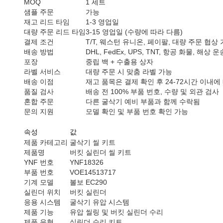
MOQ
1 세트
샘플 주문
가능
재고 리드 타임
1-3 영업일
대량 주문 리드 타임
3-15 영업일 (수량에 따라 다름)
결제 조건
T/T, 웨스턴 유니온, 페이팔, 대량 주문 협상
배송 방법
DHL, FedEx, UPS, TNT, 항공 화물, 해상 운
포장
중립 백 + 수출용 상자
라벨 서비스
대량 주문 시 맞춤 라벨 가능
배송 이점
재고 품목은 결제 확인 후 24-72시간 이내에
품질 검사
배송 전 100% 부품 번호, 수량 및 외관 검사
혼합 주문
다른 굴삭기 예비 부품과 함께 수락됨
문의 지원
모델 확인 및 부품 번호 확인 가능
속성
값
제품 카테고리
굴삭기 씰 키트
제품명
버킷 실린더 씰 키트
YNF 번호
YNF18326
부품 번호
VOE14513717
기계 모델
볼보 EC290
실린더 위치
버킷 실린더
응용 시스템
굴삭기 유압 시스템
제품 기능
유압 씰링 및 버킷 실린더 수리
제품 유형
실린더 수리 키트