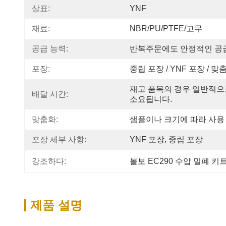
상표:
YNF
재료:
NBR/PU/PTFE/고무
공급 능력:
반복주문에도 안정적인 공
포장:
중립 포장 / YNF 포장 / 맞
재고 품목의 경우 일반적으로
배달 시간:
소요됩니다.
맞춤화:
샘플이나 크기에 따라 사용
포장 세부 사항:
YNF 포장, 중립 포장
강조하다:
볼보 EC290 수압 밀폐 키
제품 설명