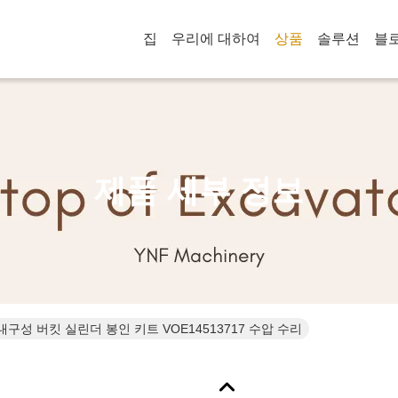
집
우리에 대하여
상품
솔루션
블
제품 세부 정보
한 내구성 버킷 실린더 봉인 키트 VOE14513717 수압 수리