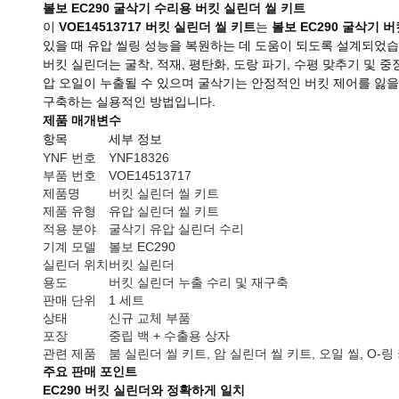
볼보 EC290 굴삭기 수리용 버킷 실린더 씰 키트
이
VOE14513717 버킷 실린더 씰 키트
는
볼보 EC290 굴삭기 
있을 때 유압 씰링 성능을 복원하는 데 도움이 되도록 설계되었습
버킷 실린더는 굴착, 적재, 평탄화, 도랑 파기, 수평 맞추기 
압 오일이 누출될 수 있으며 굴삭기는 안정적인 버킷 제어를 잃을
구축하는 실용적인 방법입니다.
제품 매개변수
항목
세부 정보
YNF 번호
YNF18326
부품 번호
VOE14513717
제품명
버킷 실린더 씰 키트
제품 유형
유압 실린더 씰 키트
적용 분야
굴삭기 유압 실린더 수리
기계 모델
볼보 EC290
실린더 위치
버킷 실린더
용도
버킷 실린더 누출 수리 및 재구축
판매 단위
1 세트
상태
신규 교체 부품
포장
중립 백 + 수출용 상자
관련 제품
붐 실린더 씰 키트, 암 실린더 씰 키트, 오일 씰, O-링
주요 판매 포인트
EC290 버킷 실린더와 정확하게 일치