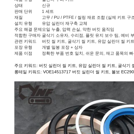
상태
신규
판매 단위
1 세트
재질
고무 / PU / PTFE / 씰링 재료 조합 (실제 키트 
설치 유형
유압 실린더 재구축 교체
주요 해결 문제
오일 누출, 압력 손실, 약한 버킷 움직임
적합한 구매자
굴삭기 소유자, 수리점, 플릿 유지 보수 팀, 예비 
관련 키워드
버킷 씰 키트, 굴삭기 씰 키트, 유압 실린더 씰 키
포장 유형
개별 밀봉 포장 + 상자
제품 이점
정확한 부품 번호 일치, 쉬운 문의, 재고 품목의 
주요 키워드: 버킷 실린더 씰 키트, 유압 실린더 씰 키트, 굴삭기 
롱테일 키워드: VOE14513717 버킷 실린더 씰 키트, 볼보 EC29