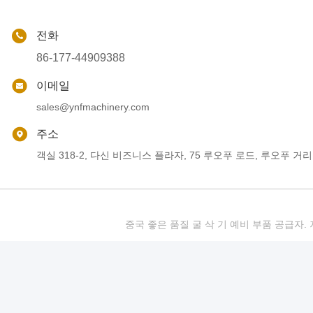
전화
86-177-44909388
이메일
sales@ynfmachinery.com
주소
객실 318-2, 다신 비즈니스 플라자, 75 루오푸 로드, 루오푸 거리
중국 좋은 품질 굴 삭 기 예비 부품 공급자. 저작권