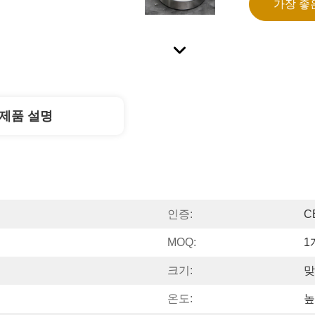
가장 좋
제품 설명
인증:
C
MOQ:
1
크기:
맞
온도:
높