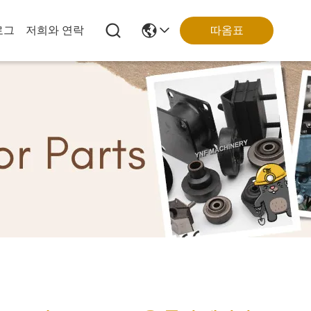
로그
저희와 연락
따옴표