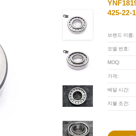
YNF18
425-22-
브랜드 이름:
모델 번호:
MOQ:
가격:
배달 시간:
지불 조건: