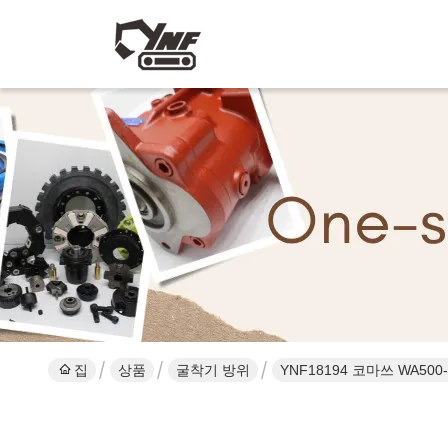
집
상품
굴착기 방위
YNF18194 코마쓰 WA500-