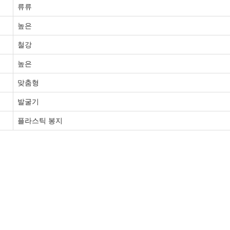
류류
높은
철강
높은
맞춤형
발굴기
플라스틱 봉지