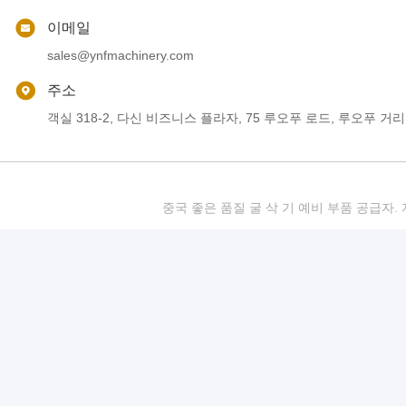
이메일
sales@ynfmachinery.com
주소
객실 318-2, 다신 비즈니스 플라자, 75 루오푸 로드, 루오푸 거리
중국 좋은 품질 굴 삭 기 예비 부품 공급자. 저작권