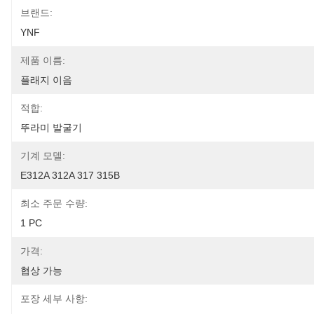
브랜드:
YNF
제품 이름:
플래지 이음
적합:
뚜라미 발굴기
기계 모델:
E312A 312A 317 315B
최소 주문 수량:
1 PC
가격:
협상 가능
포장 세부 사항: