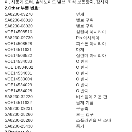
이, 시동기 모터, 솔레노이드 벨브, 좌석 보온장치, 감시자
2.Other 부품 번호:
SA8230-09270
덮개
SA8230-08910
벨브 구획
SA8230-08920
벨브 구획
VOE14508516
실린더 아시리아
SA8230-09730
Pin 아시리아
VOE14508528
피스톤 아시리아
VOE14511631
마개
VOE14508522
실린더 아시리아
VOE14534033
O 반지
VOE 14534032
O 반지
VOE14534031
O 반지
VOE14533604
O 반지
VOE14534029
O 반지
VOE14534028
O 반지
SA8230-32220
비스듬이 기운 판
VOE14511632
물개 기름
SA8230-09231
구동축
SA8230-28260
모는 갱구
SA8230-28280
스플라인을 낸 소매
SA8230-25430
품기