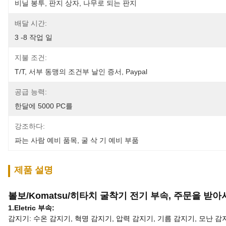
비닐 봉투, 판지 상자, 나무로 되는 판지
배달 시간:
3 -8 작업 일
지불 조건:
T/T, 서부 동맹의 조건부 날인 증서, Paypal
공급 능력:
한달에 5000 PC를
강조하다:
파는 사람 예비 품목
, 
굴 삭 기 예비 부품
제품 설명
볼보/Komatsu/히타치 굴착기 전기 부속, 주문을 받
1.Eletric 부속:
감지기: 수온 감지기, 혁명 감지기, 압력 감지기, 기름 감지기, 모난 감