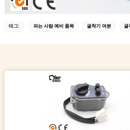
태그:
파는 사람 예비 품목
굴착기 여분
굴