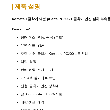
제품 설명
Komatsu 굴착기 여분 pParts PC200-1 굴착기 엔진 설치 부속
Descrition:
원래 장소: 광동, 중국 (본토)
유명 상표: Y&F
모델 번호: 굴착기 Komatsu PC200-1를 위해
색깔: 검정
판매 유형: 소매, 도매
표: 고객 필요에 따르면
신청: 굴착기 엔진 장착대
질: Controlstrict 100% 시험
대량 생산: 예약