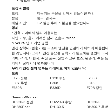
유효한: 주식에서
포장 & 발송:
포장:
제공되는 주문을 받아서 만들어진 패킹
발송:
항구: 광저우
배달 시간:
1-2 일은 후에 지불금을 받았습니다
명세
* 건축 기계에서 널리 이용되는
자연 고무, 참기 어려운 냄새 없음의 *Made
*Over 25 년의 기업 경험
엔진 장착대 (완충기)는 구조에 엔진을 연결하기 위하여 이용됩니
한 것입니다 (그래서 엔진 동요를 굴착기가 동요하는 원인이 되지 않
막이, 격막, O 반지, 확장 풀무, 산업과 고무 호스, 완충기, 
기에서 굴착기에 변화합니다.
우리의 엔진 설치 명부는 아래에로 여기 있습니다:
모충
E120 정면
E120 후방
E200B
E307 후방
E308
E313
E330B
E336D
E70B 정면
Daewoo/Doosan
DH220-3 정면
DH220-3 후방
DH220-5
DH280Rear
DH130-5
DH300-7 후방