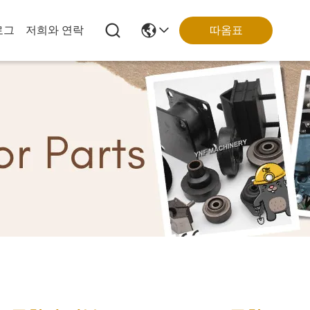
로그
저희와 연락
따옴표