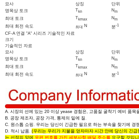
묘사
상징
단위
T
N
명목상 토크
kn
m
T
N
최대 토크
kmax
m
N
-1
최대 회전 속도
분
최대
CF-A 연결 "A" 시리즈 기술적인 자료
크기
기술적인 자료
묘사
상징
단위
T
N
명목상 토크
kn
m
T
N
최대 토크
kmax
m
N
-1
최대 회전 속도
분
최대
A. 시장의 선에 있는 20 이상 yease 경험은, 고품질 굴착기 예비 품
B. 공장 제조자, 공장 가격, 통제의 밑에 질.
C. 원스톱 쇼핑. 우리는 당신이 긴급한 필요로 하는 부속을 찾기에 
D. 적시 납품.
(우리는 우리가 지불을 얻자마자 시간 안에 당신의 긴급한
는 선적의 앞에
우편 번호를 가진 세부사항 배달 주소를
요구할 것입니다