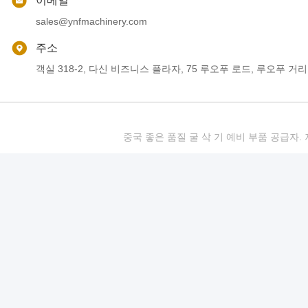
이메일
sales@ynfmachinery.com
주소
객실 318-2, 다신 비즈니스 플라자, 75 루오푸 로드, 루오푸 거리
중국 좋은 품질 굴 삭 기 예비 부품 공급자. 저작권