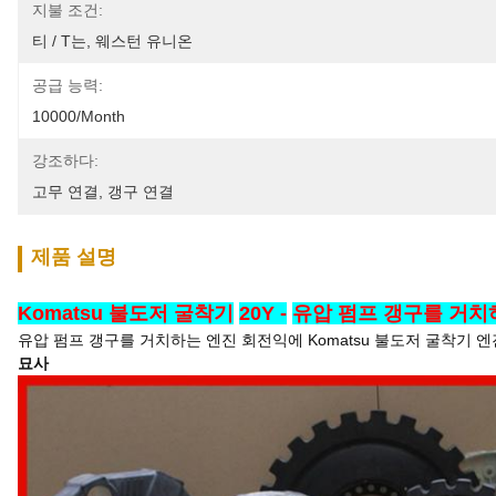
지불 조건:
티 / T는, 웨스턴 유니온
공급 능력:
10000/month
강조하다:
고무 연결
, 
갱구 연결
제품 설명
Komatsu 불도저 굴착기
20Y -
유압 펌프 갱구를 거치
유압 펌프 갱구를 거치하는 엔진 회전익에 Komatsu 불도저 굴착기 
묘사