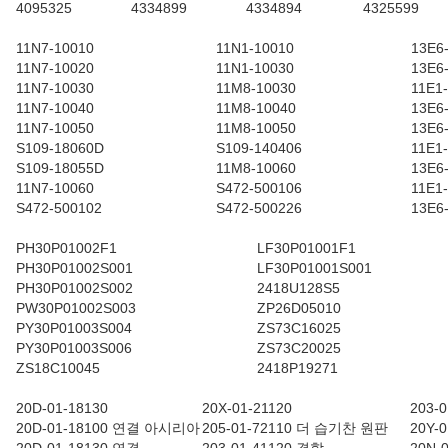
4095325
4334899
4334894
4325599
11N7-10010
11N1-10010
13E6
11N7-10020
11N1-10030
13E6
11N7-10030
11M8-10030
11E1
11N7-10040
11M8-10040
13E6
11N7-10050
11M8-10050
13E6
S109-18060D
S109-140406
11E1
S109-18055D
11M8-10060
13E6
11N7-10060
S472-500106
11E1
S472-500102
S472-500226
13E6
PH30P01002F1
LF30P01001F1
PH30P01002S001
LF30P01001S001
PH30P01002S002
2418U128S5
PW30P01002S003
ZP26D05010
PY30P01003S004
ZS73C16025
PY30P01003S006
ZS73C20025
ZS18C10045
2418P19271
20D-01-18130
20X-01-21120
203-0
20D-01-18100 연결 아시리아
205-01-72110 더 습기찬 원판
20Y-