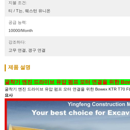
지불 조건:
티 / T는, 웨스턴 유니온
공급 능력:
10000/month
강조하다:
고무 연결
, 
갱구 연결
제품 설명
굴착기 엔진 드라이브 유압 펌프 모터 연결을 위한 Bowex K
굴착기 엔진 드라이브 유압 펌프 모터 연결을 위한 Bowex KTR T70 FLE
묘사