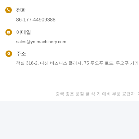
전화
86-177-44909388
이메일
sales@ynfmachinery.com
주소
객실 318-2, 다신 비즈니스 플라자, 75 루오푸 로드, 루오푸 거리
중국 좋은 품질 굴 삭 기 예비 부품 공급자. 저작권