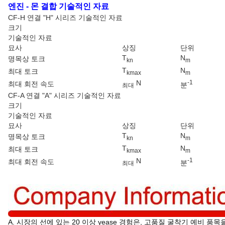
엔진 - 몬 결합 기술적인 자료
CF-H 연결 "H" 시리즈 기술적인 자료
크기
기술적인 자료
묘사
상징
단위
T
N
명목상 토크
kn
m
T
N
최대 토크
kmax
m
N
-1
최대 회전 속도
분
최대
CF-A 연결 "A" 시리즈 기술적인 자료
크기
기술적인 자료
묘사
상징
단위
T
N
명목상 토크
kn
m
T
N
최대 토크
kmax
m
N
-1
최대 회전 속도
분
최대
A. 시장의 선에 있는 20 이상 yease 경험은, 고품질 굴착기 예비 품