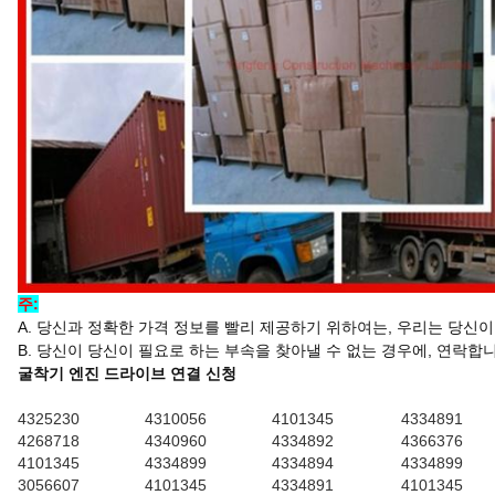
주:
A. 당신과 정확한 가격 정보를 빨리 제공하기 위하여는, 우리는 당신
B. 당신이 당신이 필요로 하는 부속을 찾아낼 수 없는 경우에, 연락
굴착기 엔진 드라이브 연결 신청
4325230
4310056
4101345
4334891
4268718
4340960
4334892
4366376
4101345
4334899
4334894
4334899
3056607
4101345
4334891
4101345