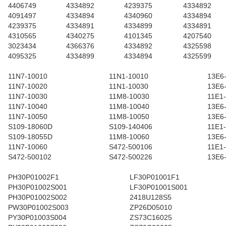
4406749
4334892
4239375
4334892
4091497
4334894
4340960
4334894
4239375
4334891
4334899
4334891
4310565
4340275
4101345
4207540
3023434
4366376
4334892
4325598
4095325
4334899
4334894
4325599
11N7-10010
11N1-10010
13E6
11N7-10020
11N1-10030
13E6
11N7-10030
11M8-10030
11E1
11N7-10040
11M8-10040
13E6
11N7-10050
11M8-10050
13E6
S109-18060D
S109-140406
11E1
S109-18055D
11M8-10060
13E6
11N7-10060
S472-500106
11E1
S472-500102
S472-500226
13E6
PH30P01002F1
LF30P01001F1
PH30P01002S001
LF30P01001S001
PH30P01002S002
2418U128S5
PW30P01002S003
ZP26D05010
PY30P01003S004
ZS73C16025