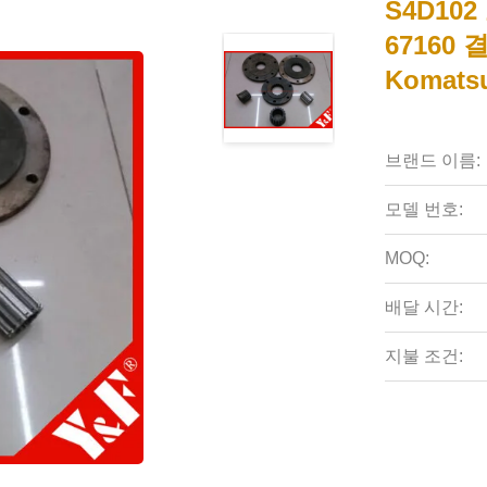
S4D102 
67160 
Komats
브랜드 이름:
모델 번호:
MOQ:
배달 시간:
지불 조건: