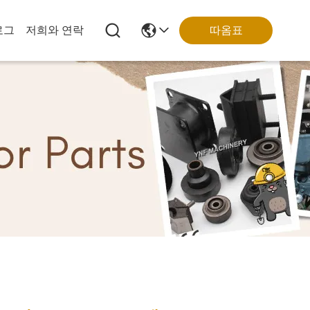
로그
저희와 연락
따옴표