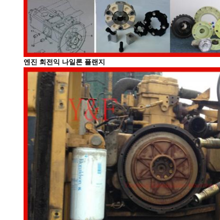
엔진 회전익 나일론 플랜지