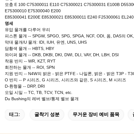
모충 E 100 C75300011 E110 C75300021 C75300031 E100B D5530
E75300010 E75300040 E200
E85300041 E200E E85300021 E85300011 E240 F25300061 EL240
명세
유압 물개를 다루어 우리
피스톤 물개 -- SPGW, SPGO, SPG, SPGA, NCF, ODI, 옴, DAS의 OK, OU
막대 물개/U 물개: IDI, IUH, 유엔, UNS, UHS
담황색 물개 -- HBTS, HBY
와이퍼 물개 -- DKB, DKBI, DKI, DWI, DLI, VAY, DH, LBH, DSI
착용 반지
--
WR, KZT, RYT
회전하는 물개
--
ROI, SPN
지원 반지
--
N4W의 밝은 - 밝은 PTFE - 나일론, 밝은 - 밝은 T3P - T3
O 반지
--
P 시리즈, G 시리즈, 시리즈와 같은, S 시리즈, M 시리즈
D-환형물
--
DRP, DRI
오일 시일
--
TC, TB, TCV, TCN, etc.
Du Bushing의 레버 벨브/통제 벨브 물개
태그:
굴착기 성분
무거운 장비 예비 품목