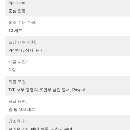
Appliaion:
중심 합동
최소 주문 수량:
10 세트
포장 세부 사항:
PP 부대, 상자, 판지
배달 시간:
3 일
지불 조건:
T/T, 서부 동맹의 조건부 날인 증서, Paypal
공급 능력:
일 당 100 세트
강조하다:
무거운 장비 예비 부품
, 
굴착기 분대