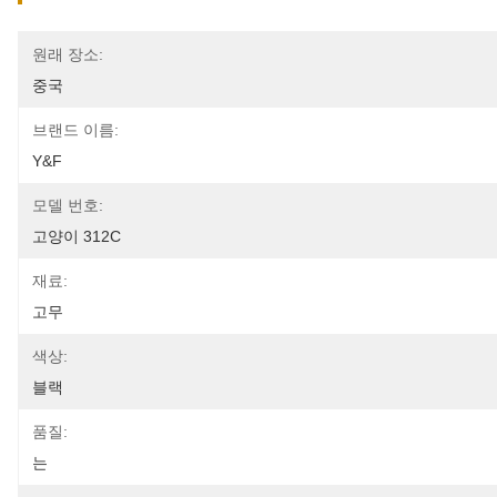
원래 장소:
중국
브랜드 이름:
Y&F
모델 번호:
고양이 312C
재료:
고무
색상:
블랙
품질:
는