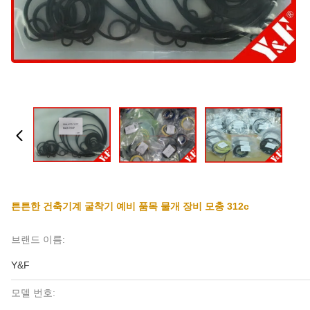
튼튼한 건축기계 굴착기 예비 품목 물개 장비 모충 312c
브랜드 이름:
Y&F
모델 번호: