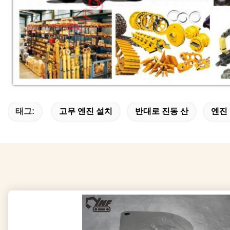
태그:
고무 엔진 설치
반대로 진동 산
엔진