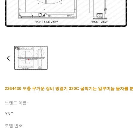
2364430 모충 무거운 장비 방열기 320C 굴착기는 알루미늄 물자를
브랜드 이름:
YNF
모델 번호: