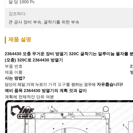
달 당 1000 Pc
강조하다:
큰 공사 장비 부속
, 
굴착기를 위한 부속
제품 설명
2364430 모충 무거운 장비 방열기 320C 굴착기는 알루미늄 물자를
(모충) 320C로 2364430 방열기
부품 번호
2
제품 이름
사는 방법?
가격 요구를
자유롭습니다!
당신이 제일 가격 누르기
원하는 경우에
예비 품목
2364430 방열기
의 계획
것과 같이
계획에 전체적인 단위 여분