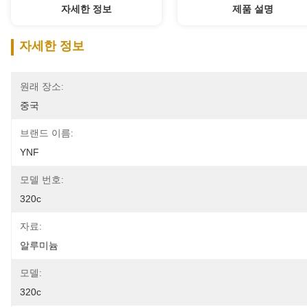
자세한 정보
제품 설명
자세한 정보
원래 장소:
중국
브랜드 이름:
YNF
모델 번호:
320c
자료:
알루미늄
모델:
320c