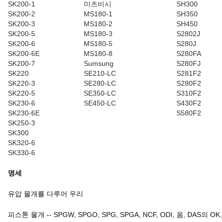
SK200-1
미츠비시
SH300
SK200-2
MS180-1
SH350
SK200-3
MS180-2
SH450
SK200-5
MS180-3
S2802J
SK200-6
MS180-5
S280J
SK200-6E
MS180-8
S280FA
SK200-7
Sumsung
S280FJ
SK220
SE210-LC
S281F2
SK220-3
SE280-LC
S280F2
SK220-5
SE350-LC
S310F2
SK230-6
SE450-LC
S430F2
SK230-6E
S580F2
SK250-3
SK300
SK320-6
SK330-6
명세
유압 물개를 다루어 우리
피스톤 물개 -- SPGW, SPGO, SPG, SPGA, NCF, ODI, 옴, DAS의 OK, OU