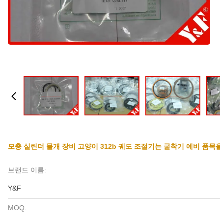
모충 실린더 물개 장비 고양이 312b 궤도 조절기는 굴착기 예비 품
브랜드 이름:
Y&F
MOQ: