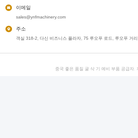
이메일
sales@ynfmachinery.com
주소
객실 318-2, 다신 비즈니스 플라자, 75 루오푸 로드, 루오푸 거리
중국 좋은 품질 굴 삭 기 예비 부품 공급자. 저작권