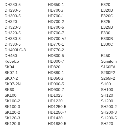
DH280-5
HD650-1
E320
DH290-5
HD700G
E320B
DH300-5
HD700-1
E320C
DH320
HD700-2
E325
DH320-3
HD700-5
E325B
DH320-5
HD700-7
E330
DH330-3
HD700-V2
E330B
DH330-5
HD770-1
E330C
DH400LC-3
HD770-2
DH450
HD800-5
E450
Kobelco
HD800-7
Sumitom
SK04
HD820
S160EA
SK07-1
HD880-1
S260F2
SK07-2
HD850G
S265F2
SK07-2N
HD900-5
SH60
SK60
HD900-7
SH100
SK100
HD1023
SH120
SK100-2
HD1220
SH200
SK100-3
HD1250-5
SH200-2
SK120-2
HD1250-7
SH200-3
SK120-3
HD1430
SH200-5
SK120-6
HD1880-5
SH220