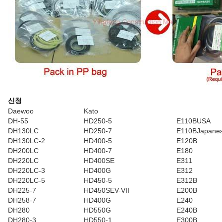
신청
Daewoo
Kato
DH-55
HD250-5
E110BUSA
DH130LC
HD250-7
E110BJapane
DH130LC-2
HD400-5
E120B
DH200LC
HD400-7
E180
DH220LC
HD400SE
E311
DH220LC-3
HD400G
E312
DH220LC-5
HD450-5
E312B
DH225-7
HD450SEV-VII
E200B
DH258-7
HD400G
E240
DH280
HD550G
E240B
DH280-3
HD550-1
E300B