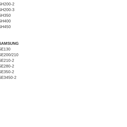
SH200-2
SH200-3
SH350
SH400
SH450
SAMSUNG
SE130
SE200/210
SE210-2
SE280-2
SE350-2
SE3450-2