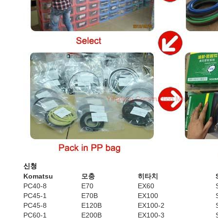
신청
Komatsu
모충
히타치
PC40-8
E70
EX60
PC45-1
E70B
EX100
PC45-8
E120B
EX100-2
PC60-1
E200B
EX100-3