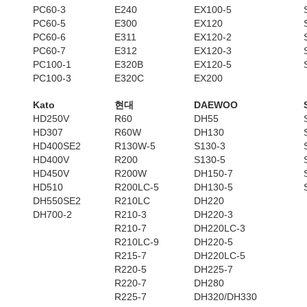
PC60-3
E240
EX100-5
PC60-5
E300
EX120
PC60-6
E311
EX120-2
PC60-7
E312
EX120-3
PC100-1
E320B
EX120-5
PC100-3
E320C
EX200
Kato
현대
DAEWOO
HD250V
R60
DH55
HD307
R60W
DH130
HD400SE2
R130W-5
S130-3
HD400V
R200
S130-5
HD450V
R200W
DH150-7
HD510
R200LC-5
DH130-5
DH550SE2
R210LC
DH220
DH700-2
R210-3
DH220-3
R210-7
DH220LC-3
R210LC-9
DH220-5
R215-7
DH220LC-5
R220-5
DH225-7
R220-7
DH280
R225-7
DH320/DH330