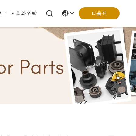
로그
저희와 연락
따옴표