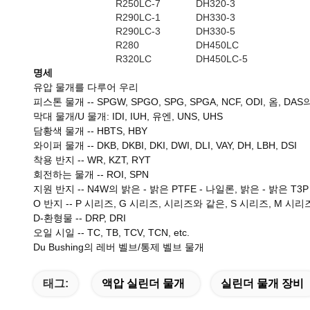
R250LC-7
DH320-3
R290LC-1
DH330-3
R290LC-3
DH330-5
R280
DH450LC
R320LC
DH450LC-5
명세
유압 물개를 다루어 우리
피스톤 물개 -- SPGW, SPGO, SPG, SPGA, NCF, ODI, 옴, DAS의 O
막대 물개/U 물개: IDI, IUH, 유엔, UNS, UHS
담황색 물개 -- HBTS, HBY
와이퍼 물개 -- DKB, DKBI, DKI, DWI, DLI, VAY, DH, LBH, DSI
착용 반지
--
WR, KZT, RYT
회전하는 물개
--
ROI, SPN
지원 반지
--
N4W의 밝은 - 밝은 PTFE - 나일론, 밝은 - 밝은 T3P 
O 반지
--
P 시리즈, G 시리즈, 시리즈와 같은, S 시리즈, M 시리
D-환형물
--
DRP, DRI
오일 시일
--
TC, TB, TCV, TCN, etc.
Du Bushing의 레버 벨브/통제 벨브 물개
태그:
액압 실린더 물개
실린더 물개 장비