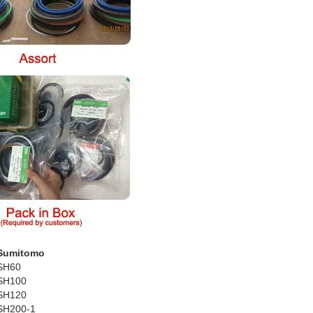
Sumitomo
SH60
SH100
SH120
SH200-1